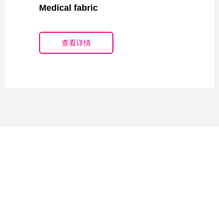
Medical fabric
查看详情
我们是谁
石家庄锦泰纺织有限公司是一家集生产、销售、
研发及国际贸易为一体化的纺织科技企业。年生